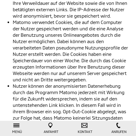
Ihre Verweildauer auf der Website sowie die von Ihnen
betätigten externen Links. Die IP-Adresse der Nutzer
wird anonymisiert, bevor sie gespeichert wird.
Matomo verwendet Cookies, die auf dem Computer
der Nutzer gespeichert werden und die eine Analyse
der Benutzung unseres Onlineangebotes durch die
Nutzer ermöglichen. Dabei können aus den
verarbeiteten Daten pseudonyme Nutzungsprofile der
Nutzer erstellt werden. Die Cookies haben eine
Speicherdauer von einer Woche. Die durch das Cookie
erzeugten Informationen über Ihre Benutzung dieser
Webseite werden nur auf unserem Server gespeichert
und nicht an Dritte weitergegeben.
Nutzer können der anonymisierten Datenerhebung
durch das Programm Matomo jederzeit mit Wirkung
für die Zukunft widersprechen, indem sie auf den
untenstehenden Link klicken. In diesem Fall wird in
ihrem Browser ein sog. Opt-Out-Cookie abgelegt, was
zur Folge hat, dass Matomo keinerlei Sitzungsdaten
mehr erhebt. Wenn Nutzer ihre Cookies löschen, so hat
dies jedoch zur Folge, dass auch das Opt-Out-Cookie
MENÜ
ANFAHRT
KONTAKT
ANRUFEN