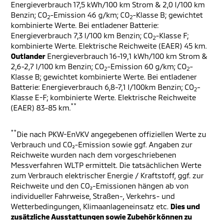
Energieverbrauch 17,5 kWh/100 km Strom & 2,0 l/100 km
Benzin; CO
-Emission 46 g/km; CO
-Klasse B; gewichtet
2
2
kombinierte Werte. Bei entladener Batterie:
Energieverbrauch 7,3 l/100 km Benzin; CO
-Klasse F;
2
kombinierte Werte. Elektrische Reichweite (EAER) 45 km.
Outlander
Energieverbrauch 16-19,1 kWh/100 km Strom &
2,6-2,7 l/100 km Benzin; CO
-Emission 60 g/km; CO
-
2
2
Klasse B; gewichtet kombinierte Werte. Bei entladener
Batterie: Energieverbrauch 6,8-7,1 l/100km Benzin; CO
-
2
Klasse E-F; kombinierte Werte. Elektrische Reichweite
**
(EAER) 83-85 km.
**
Die nach PKW-EnVKV angegebenen offiziellen Werte zu
Verbrauch und CO₂-Emission sowie ggf. Angaben zur
Reichweite wurden nach dem vorgeschriebenen
Messverfahren WLTP ermittelt. Die tatsächlichen Werte
zum Verbrauch elektrischer Energie / Kraftstoff, ggf. zur
Reichweite und den CO₂-Emissionen hängen ab von
individueller Fahrweise, Straßen-, Verkehrs- und
Wetterbedingungen, Klimaanlageneinsatz etc.
Dies und
zusätzliche Ausstattungen sowie Zubehör können zu