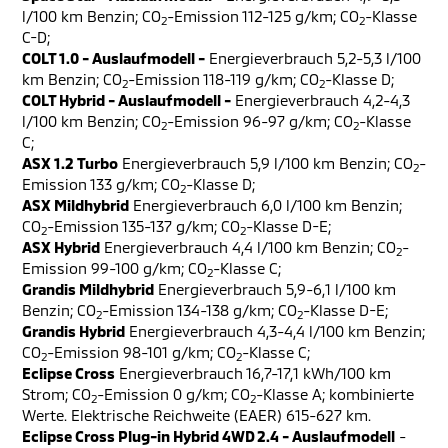
l/100 km Benzin; CO
-Emission 112-125 g/km; CO
-Klasse
2
2
C-D;
COLT 1.0 - Auslaufmodell -
Energieverbrauch 5,2-5,3 l/100
km Benzin; CO
-Emission 118-119 g/km; CO
-Klasse D;
2
2
COLT Hybrid - Auslaufmodell -
Energieverbrauch 4,2-4,3
l/100 km Benzin; CO
-Emission 96-97 g/km; CO
-Klasse
2
2
C;
ASX 1.2 Turbo
Energieverbrauch 5,9 l/100 km Benzin; CO
-
2
Emission 133 g/km; CO
-Klasse D;
2
ASX Mildhybrid
Energieverbrauch 6,0 l/100 km Benzin;
CO
-Emission 135-137 g/km; CO
-Klasse D-E;
2
2
ASX Hybrid
Energieverbrauch 4,4 l/100 km Benzin; CO
-
2
Emission 99-100 g/km; CO
-Klasse C;
2
Grandis Mildhybrid
Energieverbrauch 5,9-6,1 l/100 km
Benzin; CO
-Emission 134-138 g/km; CO
-Klasse D-E;
2
2
Grandis Hybrid
Energieverbrauch 4,3-4,4 l/100 km Benzin;
CO
-Emission 98-101 g/km; CO
-Klasse C;
2
2
Eclipse Cross
Energieverbrauch 16,7-17,1 kWh/100 km
Strom; CO
-Emission 0 g/km; CO
-Klasse A; kombinierte
2
2
Werte. Elektrische Reichweite (EAER) 615-627 km.
Eclipse Cross Plug-in Hybrid 4WD 2.4 - Auslaufmodell
-