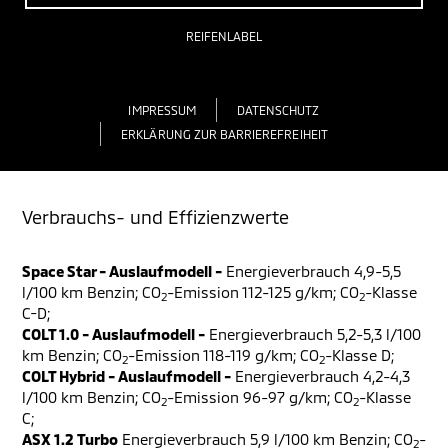
REIFENLABEL
IMPRESSUM
DATENSCHUTZ
ERKLÄRUNG ZUR BARRIEREFREIHEIT
Verbrauchs- und Effizienzwerte
Space Star - Auslaufmodell -
Energieverbrauch 4,9-5,5
l/100 km Benzin; CO
-Emission 112-125 g/km; CO
-Klasse
2
2
C-D;
COLT 1.0 - Auslaufmodell -
Energieverbrauch 5,2-5,3 l/100
km Benzin; CO
-Emission 118-119 g/km; CO
-Klasse D;
2
2
COLT Hybrid - Auslaufmodell -
Energieverbrauch 4,2-4,3
l/100 km Benzin; CO
-Emission 96-97 g/km; CO
-Klasse
2
2
C;
ASX 1.2 Turbo
Energieverbrauch 5,9 l/100 km Benzin; CO
-
2