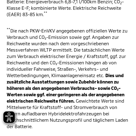
Batterie: Energieverbrauch 6,8-7,1 l/100km Benzin; CO
-
2
Klasse E-F; kombinierte Werte. Elektrische Reichweite
**
(EAER) 83-85 km.
**
Die nach PKW-EnVKV angegebenen offiziellen Werte zu
Verbrauch und CO₂-Emission sowie ggf. Angaben zur
Reichweite wurden nach dem vorgeschriebenen
Messverfahren WLTP ermittelt. Die tatsächlichen Werte
zum Verbrauch elektrischer Energie / Kraftstoff, ggf. zur
Reichweite und den CO₂-Emissionen hängen ab von
individueller Fahrweise, Straßen-, Verkehrs- und
Wetterbedingungen, Klimaanlageneinsatz etc.
Dies und
zusätzliche Ausstattungen sowie Zubehör können zu
höheren als den angegebenen Verbrauchs- sowie CO₂-
Werten sowie ggf. einer geringeren als der angegebenen
elektrischen Reichweite führen.
Gewichtete Werte sind
Mittelwerte für Kraftstoff- und Stromverbrauch von
extern aufladbaren Hybridelektrofahrzeugen bei
durchschnittlichem Nutzungsprofil und täglichem Laden
der Batterie.