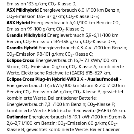
Emission 133 g/km; CO
-Klasse D;
2
ASX Mildhybrid
Energieverbrauch 6,0 l/100 km Benzin;
CO
-Emission 135-137 g/km; CO
-Klasse D-E;
2
2
ASX Hybrid
Energieverbrauch 4,4 l/100 km Benzin; CO
-
2
Emission 99-100 g/km; CO
-Klasse C;
2
Grandis Mildhybrid
Energieverbrauch 5,9-6,1 l/100 km
Benzin; CO
-Emission 134-138 g/km; CO
-Klasse D-E;
2
2
Grandis Hybrid
Energieverbrauch 4,3-4,4 l/100 km Benzin;
CO
-Emission 98-101 g/km; CO
-Klasse C;
2
2
Eclipse Cross
Energieverbrauch 16,7-17,1 kWh/100 km
Strom; CO
-Emission 0 g/km; CO
-Klasse A; kombinierte
2
2
Werte. Elektrische Reichweite (EAER) 615-627 km.
Eclipse Cross Plug-in Hybrid 4WD 2.4 - Auslaufmodell
-
Energieverbrauch 17,5 kWh/100 km Strom & 2,0 l/100 km
Benzin; CO
-Emission 46 g/km; CO
-Klasse B; gewichtet
2
2
kombinierte Werte. Bei entladener Batterie:
Energieverbrauch 7,3 l/100 km Benzin; CO
-Klasse F;
2
kombinierte Werte. Elektrische Reichweite (EAER) 45 km.
Outlander
Energieverbrauch 16-19,1 kWh/100 km Strom &
2,6-2,7 l/100 km Benzin; CO
-Emission 60 g/km; CO
-
2
2
Klasse B; gewichtet kombinierte Werte. Bei entladener